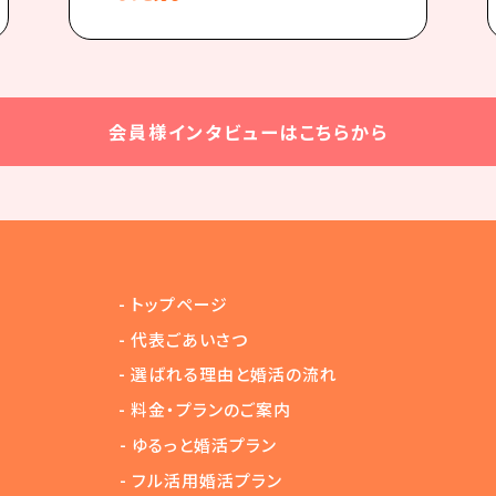
会員様インタビューはこちらから
-
トップページ
-
代表ごあいさつ
-
選ばれる理由と婚活の流れ
-
料金・プランのご案内
-
ゆるっと婚活プラン
-
フル活用婚活プラン