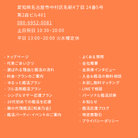
愛知県名古屋市中村区名駅4丁目 24番5号
第2森ビル401
080-6952-0081
土日祝日 10:30~20:00
平日 13:00~20:00 火水曜定休
-
トップページ
-
よくある質問
-
代表ごあいさつ
-
会社概要
-
選ばれる理由と婚活の流れ
-
会員様インタビュー
-
料金・プランのご案内
-
入会＆婚活の無料相談
-
ゆるっと婚活プラン
-
お試し無料マッチング
-
フル活用婚活プラン
-
LINEで相談
-
シングルマザー応援プラン
-
パーソナル婚活診断
-
20代初めての婚活を応援
-
お知らせ
-
親の代理婚活【和楽乃会】
-
婚活応援ブログ
-
婚活パーティ・イベントのご案内
-
特定商取引
-
プライバシーポリシー