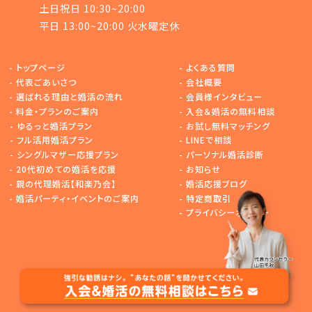
土日祝日 10:30~20:00
平日 13:00~20:00 火水曜定休
-
トップページ
-
よくある質問
-
代表ごあいさつ
-
会社概要
-
選ばれる理由と婚活の流れ
-
会員様インタビュー
-
料金・プランのご案内
-
入会＆婚活の無料相談
-
ゆるっと婚活プラン
-
お試し無料マッチング
-
フル活用婚活プラン
-
LINEで相談
-
シングルマザー応援プラン
-
パーソナル婚活診断
-
20代初めての婚活を応援
-
お知らせ
-
親の代理婚活【和楽乃会】
-
婚活応援ブログ
-
婚活パーティ・イベントのご案内
-
特定商取引
-
プライバシーポリシー
Copyright © ブライズデザイン All Rights Reserved.