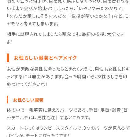
初めて会った相手が、目を見て挨拶しなかったり、目を合わせな
いままで会話が始まってしまったら、「いやいや来たのかな？」
「なんだか話しにそうな人だな」「性格が暗いのかな？」など、モ
ヤモヤと考えてしまいます。
相手に誤解されてしまったら残念です。最初の挨拶、大切です
よ！
女性らしい服装とヘアメイク
女性が素敵な男性に会ったらときめくように、男性も女性にドキ
ッとするには理由があります。会った瞬間から、女性らしさを印
象づけてくださいね！
女性らしい服装
体の中で一番華奢に見えるパーツである、手首・足首・鎖骨(首
～デコルテ)は、男性も注目するところです。
スカートもしくはワンピーススタイルで、3つのパーツが見えるデ
ザインが、デートにぴったりです！