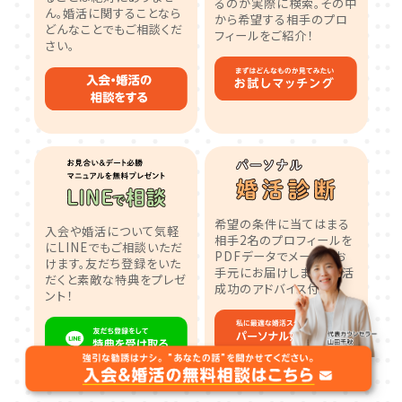
るのか実際に検索。その中
ん。婚活に関することなら
から希望する相手のプロ
どんなことでもご相談くだ
フィールをご紹介！
さい。
希望の条件に当てはまる
入会や婚活について気軽
相手2名のプロフィールを
にLINEでもご相談いただ
PDFデータでメールでお
けます。友だち登録をいた
手元にお届けします！婚活
だくと素敵な特典をプレゼ
成功のアドバイス付き。
ント！