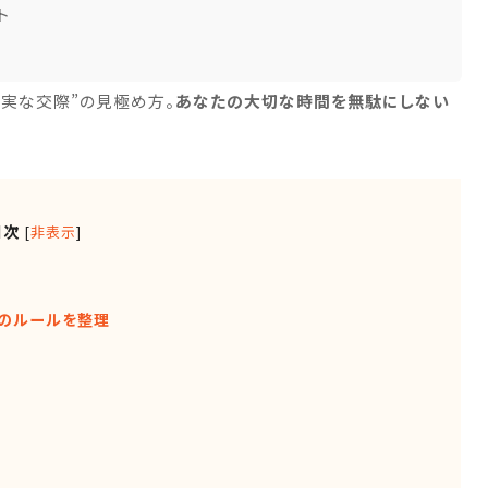
ト
誠実な交際”の見極め方。
あなたの大切な時間を無駄にしない
目次
[
非表示
]
所のルールを整理